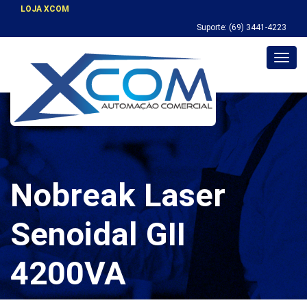
LOJA XCOM
Suporte: (69) 3441-4223
Toggl
navig
Nobreak Laser
Senoidal GII
4200VA